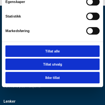
Egenskaper
Statistikk
Concrete Structures AS
Markedsføring
Kompetanse
Konseptutvikling
Tillat alle
Detaljprosjektering
Prosjektledelse
Tillat utvalg
Byggeplassoppfølging
Ikke tillat
Forskning og utvikling
Tekniske publikasjoner
Lenker