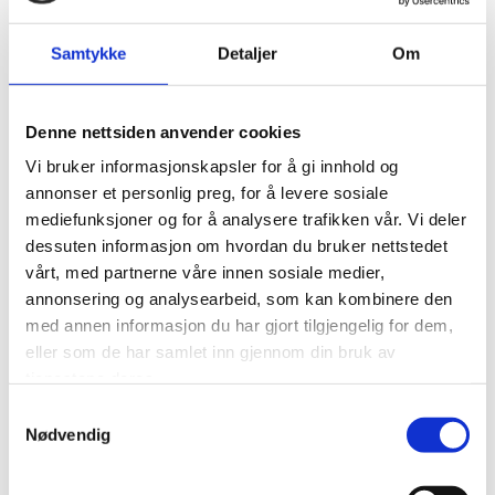
22/08/2024
Samtykke
Detaljer
Om
Avtale for videreutvikling av
ØyMerd™
Denne nettsiden anvender cookies
Vi bruker informasjonskapsler for å gi innhold og
Astafjord Ocean Salmon AS inngår avtale med Aker Solutions AS
annonser et personlig preg, for å levere sosiale
om å starte forberedelser for utviklingen av Øymerd™.
mediefunksjoner og for å analysere trafikken vår. Vi deler
dessuten informasjon om hvordan du bruker nettstedet
https://www.iharstad.no/vil-flytte-oppdrett-langt-til-havs-i-troms-
vårt, med partnerne våre innen sosiale medier,
med-gigant-pa-laget/s/5-126-332185
annonsering og analysearbeid, som kan kombinere den
med annen informasjon du har gjort tilgjengelig for dem,
eller som de har samlet inn gjennom din bruk av
tjenestene deres.
Samtykkevalg
0
Feed
Nødvendig